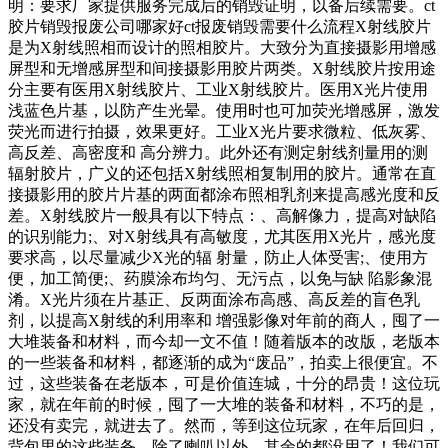
明：要求厂家提供服务完成后的销毁证明，以备后续需要。ct
胶片销毁报废公司哪家好ct报废销毁需要什么流程X射线胶片
是为X射线照相而设计的照相胶片。大致分为直接摄影用增感
屏型和无增感屏型和间接摄影用胶片两类。X射线胶片按用途
分主要有医用X射线胶片、工业X射线胶片。医用X光片使用
浅蓝色片基，以防产生光晕。使用时也可加荧光增感屏，激发
荧光而进行拍摄，效果更好。工业X光片要求微粒、低灰雾、
高反差、高密度和 高分辨力。此外还有测定射线剂量用的测
辐射胶片，广义的还包括X射线照相复制用的胶片。通常在直
接摄影用的胶片片基的两面都涂布照相乳剂来提高感光度和反
差。X射线胶片一般具有以下特点：、高解像力，提高对缺陷
的识别能力;、对X射线具有高敏度，尤其医用X光片，感光度
要求高，以尽量减少X光的辐 射量，防止人体受害;、使用方
便，加工简便;、药膜涂布均匀、无污点，以免与缺 陷影象混
淆。X光片须在片基正、反两面涂布高感、高反差的盲色乳
剂，以提高X射线的利用率和 增强影像对年前的商人，囤了一
大堆装备和材料，而今却一文不值！随着版本的改版，老版本
的一些装备和材料，都逐渐的成为“废品”，拍卖上很便宜。不
过，这些装备在老版本，可是价值连城，十分的昂贵！这位玩
家，就在年前的时候，囤了一大堆的装备和材料，不巧的是，
还没有卖完，就进去了。然而，等到这位玩家，在年后回归，
背包里的这些装备，除了喇叭以外，其余的都没用了！我们可