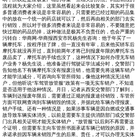
流程就为大家介绍，这里虽然看起来会比较复杂，其实对于很
多普通消费者来说是非常容易的，只需要把已经过期的药品集
中的放在一个统一的药店就可以了，然后再由相关的部门去实
行销毁，所以对于很多消费者来说是非常容易的，不要随意把
快过期的药品扔掉，这种做法是极其不负责任的，也会严重的
污转自：华商网-华商报西安市民杨先生咨询：他于年买了一
辆摩托车，按程序挂了牌，但一直没有年审，后来他买轿车后
摩托车就没再开过，直到前两年才将已到报废年限的摩托车当
废品卖了，摩托车的手续也没了，这种情况下如何办理无车销
户业务？杨先生说，他准备进行驾驶证学法减分时，交警部门
告知他名下有辆摩托车没有报废注销，他需要先将这辆车销户
才能学法减分，可咨询向车管所得知，像他这种情况无法销
户，但他听说“车驾管放管服”政策有一项无实车销户，不知道
是否适用于他这种情况。月日，记者从西安交警部门了解到，
车辆到达报废年限后，需要通过正规的报废途径销毁，车管所
方面可联网查询到车辆销毁的情况，并据此给车辆办理报废、
销户手续。还有一种情况是，如果涉事车辆是因自燃或交通事
故导致车辆实体消失，以前是需要车主提供消防部门或交警部
门出具相关证明才能无实体销户，“放管服”以后则不再需要这
个证明，但需要车主向车管所书面承诺车辆已销毁的原因，并
承诺承担因车辆未销毁产生的后果、责任，才可以办理无实体