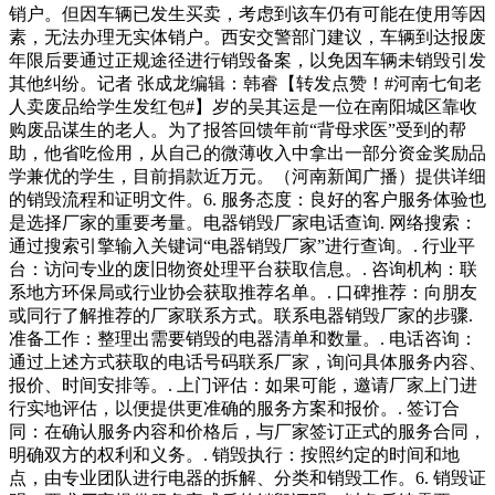
销户。但因车辆已发生买卖，考虑到该车仍有可能在使用等因
素，无法办理无实体销户。西安交警部门建议，车辆到达报废
年限后要通过正规途径进行销毁备案，以免因车辆未销毁引发
其他纠纷。记者 张成龙编辑：韩睿【转发点赞！#河南七旬老
人卖废品给学生发红包#】岁的吴其运是一位在南阳城区靠收
购废品谋生的老人。为了报答回馈年前“背母求医”受到的帮
助，他省吃俭用，从自己的微薄收入中拿出一部分资金奖励品
学兼优的学生，目前捐款近万元。（河南新闻广播）提供详细
的销毁流程和证明文件。6. 服务态度：良好的客户服务体验也
是选择厂家的重要考量。电器销毁厂家电话查询. 网络搜索：
通过搜索引擎输入关键词“电器销毁厂家”进行查询。. 行业平
台：访问专业的废旧物资处理平台获取信息。. 咨询机构：联
系地方环保局或行业协会获取推荐名单。. 口碑推荐：向朋友
或同行了解推荐的厂家联系方式。联系电器销毁厂家的步骤.
准备工作：整理出需要销毁的电器清单和数量。. 电话咨询：
通过上述方式获取的电话号码联系厂家，询问具体服务内容、
报价、时间安排等。. 上门评估：如果可能，邀请厂家上门进
行实地评估，以便提供更准确的服务方案和报价。. 签订合
同：在确认服务内容和价格后，与厂家签订正式的服务合同，
明确双方的权利和义务。. 销毁执行：按照约定的时间和地
点，由专业团队进行电器的拆解、分类和销毁工作。6. 销毁证