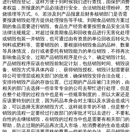
进行销毁登记，这样方便于到时候我们进行查找，由保护消费
者权益，所报废的产品必须进行安全、合法销毁处理粉碎、焚
烧填埋等方式。6、若涉及到产品报废后财务核销部门是否需
要报废销毁处理方提供处理报告等手续。到期食品销毁方案过
期的食品需要进行销毁。食品生产经营者要按照食品安全法等
法律法规规定，对超过保质期食品和回收食品进行无害化处理
或销毁包装一并销毁，也可通过由有资质的单位回收后转化为
饲料或肥料等。需要销毁的，要根据待销毁食品的品种、数量
等具体情况，自行或者委托有销毁能力的单位销毁，不得再次
影响食品安全。过期产品销毁程序是什么？、确定销毁计划。
产品销毁程序应该在销毁前制定计划，包括销毁时间、销毁设
备、销毁方式等具体内容；、获得销毁授权。销毁计划需要获
得公司管理层或相关部门的批准，确保销毁安排合法合规；、
安排待销毁产品的存放位置。已过期的产品应被门主持的，由
相关的部门去选择一些非常专业的公司去帮忙进行处理，但是
在整个处理的过程当中也是有一些规章制度的，所以大家还是
应该要特别的注意，因为药品本身会对土壤以及水源会造成污
染，可以选择无害的销毁方式，这样就非常的不错，但是整个
销毁的流程一定要经过行政部门的审批才可以去进行，不要私
自性的去继续销毁，在销毁的过程当中也是需要有相关部门的
帮助，防止过期的药品再次流入市场，给消费者的生命造成影
响，所以还是应该要严格的尊重一些相关的办法。药品销毁的