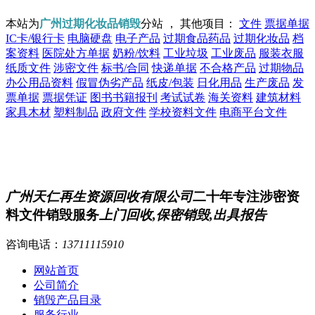
本站为
广州过期化妆品销毁
分站 ， 其他项目：
文件
票据单据
IC卡/银行卡
电脑硬盘
电子产品
过期食品药品
过期化妆品
档
案资料
医院处方单据
奶粉/饮料
工业垃圾
工业废品
服装衣服
纸质文件
涉密文件
标书/合同
快递单据
不合格产品
过期物品
办公用品资料
假冒伪劣产品
纸皮/包装
日化用品
生产废品
发
票单据
票据凭证
图书书籍报刊
考试试卷
海关资料
建筑材料
家具木材
塑料制品
政府文件
学校资料文件
电商平台文件
广州天仁再生资源回收有限公司
二十年专注涉密资
料文件销毁服务
上门回收,保密销毁,出具报告
咨询电话：
13711115910
网站首页
公司简介
销毁产品目录
服务行业