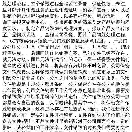
毁处理流程，整个销毁过程全程监控录像，保证快捷，专注。
且可以开具销毁业务的正规销毁证明，如客户需要，还可以提
供整个销毁过程的录像资料，以备存档查验。销毁流程：、咨
询产品报废销毁中心。、提供所报废的清单及对产品销毁的程
度要求。、制定产品销毁综合处理方案。、报废产品安全转移
至产品销毁现场。、全程监督录像、照片产品销毁处理过程。
6、双方核实确认报废产品销毁的数量及满意程度。、产品销
毁处理公司开具《产品销毁证明》报告。、开具凭证。、销毁
程序结束。、后期回访优化销毁方案。己的文件已经不存在，
就无法对接，而且无法寻找当年的记录，像一些保密文件我们
适当的还可以进行复印，将其保存好以备不时之需。公司保密
文件销毁要怎么样销毁才能做到保密销毁，现在市场上的文件
销毁公司是非常多的，公司之间的竞争对比的就是服务，保密
文件销毁是正规公司都具备的，公司保密文件在公司的地位是
非常高的，公司文件销毁工作公司本身也是非常重视，保密文
件销毁我们可以采用粉碎的方式进行，文件销毁服务公司一般
都是会有自己的设备，大型粉碎机是其中一种，将保密文件销
毁粉碎成纸屑，这样是不存在有泄露的可能的。我们在进行文
件销毁之前一定要对文件进行鉴定，文件直到失去了价值才能
送去文件销毁，不然文件过早的销毁对于公司而言会有一定的
影响，减轻我们的工作效率，文件销毁的时候我们需要将文件