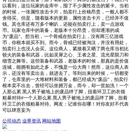
以看到，这位玩家的金库中，囤了不少属性攻击的紫卡。当初
的时候，一张属性攻击卡片，拍卖行上价格昂贵，一般人都不
舍得买。但是，随着版本的更新，属性攻击卡片，已经并不值
钱。其仓库还有万多个喇叭，还能在拍卖行上，卖一点游戏
币。玩家仓库中的装备，老版本十分昂贵，但却逐渐的成
为“废品”。想当初，一个骨戒在拍卖行上，没有两三亿游戏
币，你根本就买不到。而今，骨戒已经被淘汰，并没有用处，
拍卖行上也没人会买。这位商人，紧接着又晒了两仓库当初比
较火的装备和武器，比如灵犀之心、王者之星、流光星陨刀和
细雪之舞等。这些装备和武器，老版本的时候，那真的是价值
连城，能拥有如此之多，不愧是一位大商！然而，这位商人表
示，还没有等卖出去，就进去了。等到出来的时候，一切都变
了，仓库里的一大堆材料和装备，都已经成为“废品”，拍卖行
根本卖不出去，曾经可以坐拥万金，而今，却一贫如洗！一个
人那么累 黑人男子被地上的废品绊了脚，扭着环卫工的衣领
粗暴对待#一个人那么累 黑人男子被地上的废品绊了脚，扭着
环卫工的衣领粗暴对待。网友：记谁你在哪！对你友好不代表
可以肆意妄为
公司动态
业界资讯
网站地图