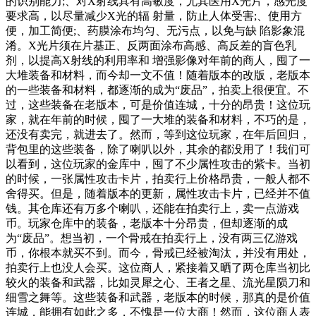
的识别能力;、对X射线具有高敏度，尤其医用X光片，感光度
要求高，以尽量减少X光的辐 射量，防止人体受害;、使用方
便，加工简便;、药膜涂布均匀、无污点，以免与缺 陷影象混
淆。X光片须在片基正、反两面涂布高感、高反差的盲色乳
剂，以提高X射线的利用率和 增强影像对年前的商人，囤了一
大堆装备和材料，而今却一文不值！随着版本的改版，老版本
的一些装备和材料，都逐渐的成为“废品”，拍卖上很便宜。不
过，这些装备在老版本，可是价值连城，十分的昂贵！这位玩
家，就在年前的时候，囤了一大堆的装备和材料，不巧的是，
还没有卖完，就进去了。然而，等到这位玩家，在年后回归，
背包里的这些装备，除了喇叭以外，其余的都没用了！我们可
以看到，这位玩家的金库中，囤了不少属性攻击的紫卡。当初
的时候，一张属性攻击卡片，拍卖行上价格昂贵，一般人都不
舍得买。但是，随着版本的更新，属性攻击卡片，已经并不值
钱。其仓库还有万多个喇叭，还能在拍卖行上，卖一点游戏
币。玩家仓库中的装备，老版本十分昂贵，但却逐渐的成
为“废品”。想当初，一个骨戒在拍卖行上，没有两三亿游戏
币，你根本就买不到。而今，骨戒已经被淘汰，并没有用处，
拍卖行上也没人会买。这位商人，紧接着又晒了两仓库当初比
较火的装备和武器，比如灵犀之心、王者之星、流光星陨刀和
细雪之舞等。这些装备和武器，老版本的时候，那真的是价值
连城，能拥有如此之多，不愧是一位大商！然而，这位商人表