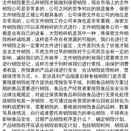
文件销毁要怎么样销毁才能做到保密销毁，现在市场上的文件
销毁公司是非常多的，公司之间的竞争对比的就是服务，保密
文件销毁是正规公司都具备的，公司保密文件在公司的地位是
非常高的，公司文件销毁工作公司本身也是非常重视，保密文
件销毁我们可以采用粉碎的方式进行，文件销毁服务公司一般
都是会有自己的设备，大型粉碎机是其中一种，将保密文件销
毁粉碎成纸屑，这样是不存在有泄露的可能的。我们在进行文
件销毁之前一定要对文件进行鉴定，文件直到失去了价值才能
送去文件销毁，不然文件过早的销毁对于公司而言会有一定的
影响，减轻我们的工作效率，文件销毁的时候我们需要将文件
进行销毁登记，这样方便于到时候我们进行查找，由保护消费
者权益，所报废的产品必须进行安全、合法销毁处理粉碎、焚
烧填埋等方式。6、若涉及到产品报废后财务核销部门是否需
要报废销毁处理方提供处理报告等手续。到期食品销毁方案过
期的食品需要进行销毁。食品生产经营者要按照食品安全法等
法律法规规定，对超过保质期食品和回收食品进行无害化处理
或销毁包装一并销毁，也可通过由有资质的单位回收后转化为
饲料或肥料等。需要销毁的，要根据待销毁食品的品种、数量
等具体情况，自行或者委托有销毁能力的单位销毁，不得再次
影响食品安全。过期产品销毁程序是什么？、确定销毁计划。
产品销毁程序应该在销毁前制定计划，包括销毁时间、销毁设