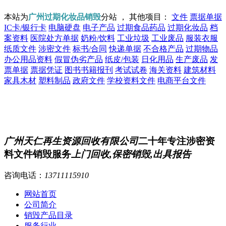
本站为
广州过期化妆品销毁
分站 ， 其他项目：
文件
票据单据
IC卡/银行卡
电脑硬盘
电子产品
过期食品药品
过期化妆品
档
案资料
医院处方单据
奶粉/饮料
工业垃圾
工业废品
服装衣服
纸质文件
涉密文件
标书/合同
快递单据
不合格产品
过期物品
办公用品资料
假冒伪劣产品
纸皮/包装
日化用品
生产废品
发
票单据
票据凭证
图书书籍报刊
考试试卷
海关资料
建筑材料
家具木材
塑料制品
政府文件
学校资料文件
电商平台文件
广州天仁再生资源回收有限公司
二十年专注涉密资
料文件销毁服务
上门回收,保密销毁,出具报告
咨询电话：
13711115910
网站首页
公司简介
销毁产品目录
服务行业