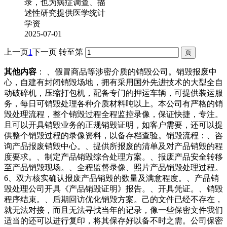
录，也为病症调查、描
述性研究提供医学统计
学资
2025-07-01
上一页
1
下一页
转至第
其他内容
： 、假冒商品等涉密介质的销毁公司。销毁报废中
心，自建有封闭销毁场地，拥有采用国外先进技术的大型全自
动破碎机，压缩打包机，配备专门的押运车辆，可提供装运服
务，每日可销毁处理各种介质材料吨以上。本公司有严格的销
毁处理流程，整个销毁过程全程监控录像，保证快捷，专注。
且可以开具销毁业务的正规销毁证明，如客户需要，还可以提
供整个销毁过程的录像资料，以备存档查验。销毁流程：、咨
询产品报废销毁中心。、提供所报废的清单及对产品销毁的程
度要求。、制定产品销毁综合处理方案。、报废产品安全转移
至产品销毁现场。、全程监督录像、照片产品销毁处理过程。
6、双方核实确认报废产品销毁的数量及满意程度。、产品销
毁处理公司开具《产品销毁证明》报告。、开具凭证。、销毁
程序结束。、后期回访优化销毁方案。己的文件已经不存在，
就无法对接，而且无法寻找当年的记录，像一些保密文件我们
适当的还可以进行复印，将其保存好以备不时之需。公司保密