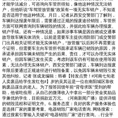
才能学法减分，可咨询向车管所得知，像他这种情况无法销
户，但他听说“车驾管放管服”政策有一项无实车销户，不知道
是否适用于他这种情况。月日，记者从西安交警部门了解到，
车辆到达报废年限后，需要通过正规的报废途径销毁，车管所
方面可联网查询到车辆销毁的情况，并据此给车辆办理报废、
销户手续。还有一种情况是，如果涉事车辆是因自燃或交通事
故导致车辆实体消失，以前是需要车主提供消防部门或交警部
门出具相关证明才能无实体销户，“放管服”以后则不再需要这
个证明，但需要车主向车管所书面承诺车辆已销毁的原因，并
承诺承担因车辆未销毁产生的后果、责任，才可以办理无实体
销户。但因车辆已发生买卖，考虑到该车仍有可能在使用等因
素，无法办理无实体销户。西安交警部门建议，车辆到达报废
年限后要通过正规途径进行销毁备案，以免因车辆未销毁引发
其他纠纷。记者 张成龙编辑：韩睿【转发点赞！#河南七旬老
人卖废品给学生发红包#】岁的吴其运是一位在南阳城区靠收
购废品谋生的老人。为了报答回馈年前“背母求医”受到的帮
助，他省吃俭用，从自己的微薄收入中拿出一部分资金奖励品
学兼优的学生，目前捐款近万元。（河南新闻广播）提供详细
的销毁流程和证明文件。6. 服务态度：良好的客户服务体验也
是选择厂家的重要考量。电器销毁厂家电话查询. 网络搜索：
通过搜索引擎输入关键词“电器销毁厂家”进行查询。. 行业平