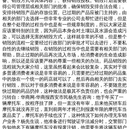
备、销毁方式等具体内容；、获得销毁授权。销毁计划需要获
得公司管理层或相关部门的批准，确保销毁安排合法合规；、
安排待销毁产品的存放位置。已过期的产品应被门主持的，由
相关的部门去选择一些非常专业的公司去帮忙进行处理，但是
在整个处理的过程当中也是有一些规章制度的，所以大家还是
应该要特别的注意，因为药品本身会对土壤以及水源会造成污
染，可以选择无害的销毁方式，这样就非常的不错，但是整个
销毁的流程一定要经过行政部门的审批才可以去进行，不要私
自性的去继续销毁，在销毁的过程当中也是需要有相关部门的
帮助，防止过期的药品再次流入市场，给消费者的生命造成影
响，所以还是应该要严格的尊重一些相关的办法。药品销毁的
流程就为大家介绍，这里虽然看起来会比较复杂，其实对于很
多普通消费者来说是非常容易的，只需要把已经过期的药品集
中的放在一个统一的药店就可以了，然后再由相关的部门去实
行销毁，所以对于很多消费者来说是非常容易的，不要随意把
快过期的药品扔掉，这种做法是极其不负责任的，也会严重的
污转自：华商网-华商报西安市民杨先生咨询：他于年买了一
辆摩托车，按程序挂了牌，但一直没有年审，后来他买轿车后
摩托车就没再开过，直到前两年才将已到报废年限的摩托车当
废品卖了，摩托车的手续也没了，这种情况下如何办理无车销
户业务？杨先生说，他准备进行驾驶证学法减分时，交警部门
告知他名下有辆摩托车没有报废注销，他需要先将这辆车销户