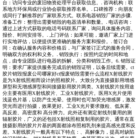
台：访问专业的废旧物资处理平台获取信息。. 咨询机构：联
系地方环保局或行业协会获取推荐名单。. 口碑推荐：向朋友
或同行了解推荐的厂家联系方式。联系电器销毁厂家的步骤.
准备工作：整理出需要销毁的电器清单和数量。. 电话咨询：
通过上述方式获取的电话号码联系厂家，询问具体服务内容、
报价、时间安排等。. 上门评估：如果可能，邀请厂家上门进
行实地评估，以便提供更准确的服务方案和报价。. 签订合
同：在确认服务内容和价格后，与厂家签订正式的服务合同，
明确双方的权利和义务。. 销毁执行：按照约定的时间和地
点，由专业团队进行电器的拆解、分类和销毁工作。6. 销毁证
明：要求厂家提供服务完成后的销毁证明，以备后续需要。ct
胶片销毁报废公司哪家好ct报废销毁需要什么流程X射线胶片
是为X射线照相而设计的照相胶片。大致分为直接摄影用增感
屏型和无增感屏型和间接摄影用胶片两类。X射线胶片按用途
分主要有医用X射线胶片、工业X射线胶片。医用X光片使用
浅蓝色片基，以防产生光晕。使用时也可加荧光增感屏，激发
荧光而进行拍摄，效果更好。工业X光片要求微粒、低灰雾、
高反差、高密度和 高分辨力。此外还有测定射线剂量用的测
辐射胶片，广义的还包括X射线照相复制用的胶片。通常在直
接摄影用的胶片片基的两面都涂布照相乳剂来提高感光度和反
差。X射线胶片一般具有以下特点：、高解像力，提高对缺陷