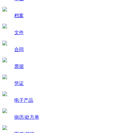
档案
文件
合同
票据
凭证
电子产品
病历/处方单