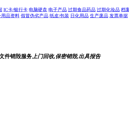
据
IC卡/银行卡
电脑硬盘
电子产品
过期食品药品
过期化妆品
档
公用品资料
假冒伪劣产品
纸皮/包装
日化用品
生产废品
发票单据
文件销毁服务
上门回收,保密销毁,出具报告