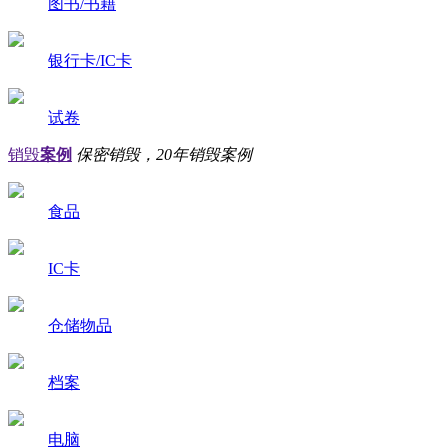
图书/书籍
银行卡/IC卡
试卷
销毁
案例
保密销毁，20年销毁案例
食品
IC卡
仓储物品
档案
电脑