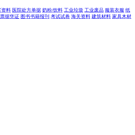
案资料
医院处方单据
奶粉/饮料
工业垃圾
工业废品
服装衣服
纸
票据凭证
图书书籍报刊
考试试卷
海关资料
建筑材料
家具木材