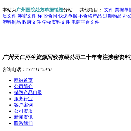
本站为
广州医院处方单据销毁
分站 ， 其他项目：
文件
票据单
质文件
涉密文件
标书/合同
快递单据
不合格产品
过期物品
办
塑料制品
政府文件
学校资料文件
电商平台文件
广州天仁再生资源回收有限公司
二十年专注涉密资料
咨询电话：
13711115910
网站首页
公司简介
销毁产品目录
服务行业
客户案例
公司资质
新闻资讯
联系我们