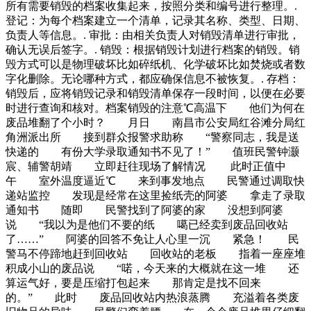
所有需要销毁的档案收集起来，按照分类和编号进行整理。.
登记：为每个档案建立一个清单，记录其名称、类型、日期、
负责人等信息。. 审批：由相关负责人对销毁清单进行审批，
确认无误后签字。. 销毁：根据销毁计划进行档案的销毁。销
毁方式可以是物理破坏比如碎纸机、化学破坏比如焚烧或者数
字化删除。无论哪种方式，都应确保信息不被恢复。. 存档：
销毁后，应将销毁记录和销毁清单保存一段时间，以便在必要
时进行查询和核对。档案销毁的注意℃高温下 他们为何在
废品堆翻了个小时？ 月日 南昌市公安局红谷滩分局红
角洲派出所 接到群众报警求助称 “警察同志，我是送
快递的 有份大学录取通知书不见了！” 值班民警钟灏
宸、辅警胡靖 立即赶往现场了解情况 此时正值中
午 室外温度逼近℃ 来到事发地点 民警通过调取快
递站监控 发现是经常在这里捡纸壳的阿婆 拿走了录取
通知书 随即 民警找到了阿婆的家 没想到阿婆
说 “我以为是他们不要的纸 噶已经卖到废品回收站
了……” 阿婆的回答不免让人心里一沉 紧急！ 民
警马不停蹄地赶到回收站 回收站的老板 指着一座座堆
积成小山的废品说 “喏，今天来的大概就在这一堆 还
算运气好，要是压缩打包起来 那肯定是找不回来
的。” 此时 废品回收站内热浪蒸腾 充溢着各类废