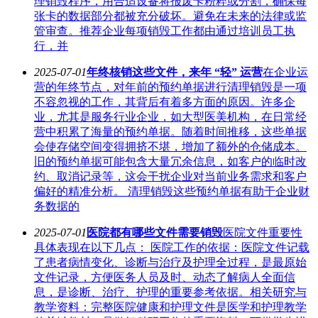
理销毁程序，用合适设备将报废卡粉粹或分割，确保每
张卡的数据部分都被充分破坏。避免在未来的法律或监
管审查。推荐企业每项销毁工作都由通过培训员工执
行，并
2025-07-01
年终核销这些文件，来年 “轻” 运营
在企业运
营的年终节点，对年前的预约单据进行清理销毁是一项
不容忽视的工作，其背后有着多方面的原因。许多企
业，尤其是服务行业企业，如大型医美机构，在日常经
营中积累了海量的预约单据。随着时间推移，这些单据
会使存储空间变得拥挤不堪，增加了额外的仓储成本。
旧的预约单据可能包含大量冗余信息，如客户的临时改
约、取消记录等，这会干扰企业对当前业务需求和客户
偏好的精准分析。 清理销毁这些预约单据有助于企业财
务数据的
2025-07-01
医院都有哪些文件需要销毁
医院文件重要性
具体表现在以下几点： 医院工作的依据：医院文件记载
了患者病情变化、诊断与治疗及护理全过程，是最原始
文件记录，方便医务人员及时、动态了解病人全面信
息，是诊断、治疗、护理的重要参考依据。相关研究与
教学资料：完整医院健康和护理文件是医学和护理教学