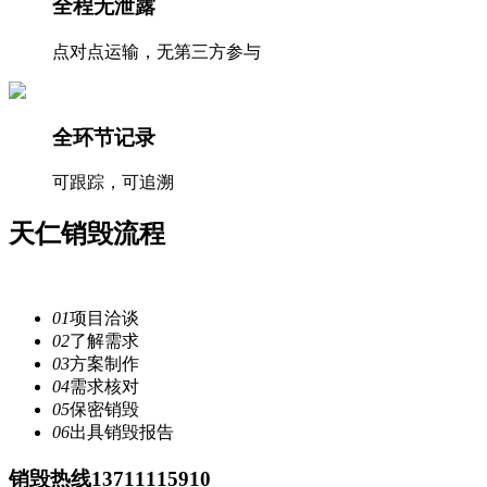
全程无泄露
点对点运输，无第三方参与
全环节记录
可跟踪，可追溯
天仁
销毁流程
注重每一个细节，提供安全
服务
01
项目洽谈
02
了解需求
03
方案制作
04
需求核对
05
保密销毁
06
出具销毁报告
销毁热线13711115910