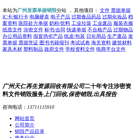
本站为
广州发票单据销毁
分站 ， 其他项目：
文件
票据单据
IC卡/银行卡
电脑硬盘
电子产品
过期食品药品
过期化妆品
档
案资料
医院处方单据
奶粉/饮料
工业垃圾
工业废品
服装衣服
纸质文件
涉密文件
标书/合同
快递单据
不合格产品
过期物品
办公用品资料
假冒伪劣产品
纸皮/包装
日化用品
生产废品
发
票单据
票据凭证
图书书籍报刊
考试试卷
海关资料
建筑材料
家具木材
塑料制品
政府文件
学校资料文件
电商平台文件
广州天仁再生资源回收有限公司
二十年专注涉密资
料文件销毁服务
上门回收,保密销毁,出具报告
咨询电话：
13711115910
网站首页
公司简介
销毁产品目录
服务行业