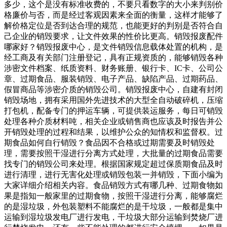
多少，这个是没有标准收费的，不要只看数字的大小来判别价
格廉价与否，而是经过客观因素来全面的衡量，这样才能够了
解价格定位是否到达合理的规范，也能更好的判别是否符合自
己企业的销毁要求，让文件效果的性价比更高。销毁报废配件
哪家好？销毁报废中心，是文件销毁信息载体处置的机构，是
经工商及有关部门注册登记，具有正规资质的，能够销毁各种
涉密文件档案、纸质资料、财务账册、银行卡、IC卡、公司公
章、过期食品、服装销毁、电子产品、缺陷产品、过期药品、
假冒商品等涉密介质的销毁公司。销毁报废中心，自建有封闭
销毁场地，拥有采用国外先进技术的大型全自动破碎机，压缩
打包机，配备专门的押运车辆，可提供装运服务，每日可销毁
处理各种介质材料吨，相关企业或销售商也应该及时报告并公
开销毁处理的过程和结果，以维护公众的知情权和监督权。过
期食品如何自行销毁？食品因不合格或过期需要及时销毁处
理，需要按照干湿进行分离方式处理，大批量的过期食品需要
找专门的销毁公司来处理。根据国家规定超过保质期食品及时
进行清理，进行无害化处理或销毁包装一并销毁，下面小编为
大家详细介绍相关内容。食品销毁方式有哪几种、过期食物如
果是指知一般家里的过期食物，按照干湿进行分离，能够腐烂
的是湿垃圾，外包装塑料不能腐烂的是干垃圾，一般都是集中
运输到湿垃圾发电厂进行发电，干垃圾大部分运输到焚烧厂进