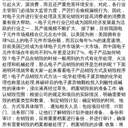
引起火灾。源浪费，而且还严重危害环境安全。对此，各行业
主管部门必须加大监管力度，严厉打击偷税漏税行为。因此，
对电子元件进行安全处理及无害化销毁对提高消费者的消费质
量有很大帮助。=.电子元件行业已经成为国民经济发展最为活
跃的行业之一，其产值规模不断扩大。 据了解，目前我国电
子元件市场规模在亿元左右中国。以美国为例：美国拥有全
球%以上的电子元件市场份额，而且以每年%-%的速度递增。
目前美国已经成为全球电子元件市场第一大市场。而中国电子
元件市场在年前尚不到%,年更是达到了%。电子产品如何销
毁？电子产品在销毁的时候一般用到的方式有化学处理、火法
处理和机械处理，那么电子产品销毁的程序是怎样的呢？下面
画明环境就带着大家一起来看看电子产品销毁方式及销毁程序
吧！电子产品销毁方式方法一∶化学处理电子废弃物的化学处
理也称显法处理,将破碎后的电子废弃物颗粒投入到酸性或碱
性的液体中，浸出液再经过萃失。档案销毁前的准备工作. 确
认销毁范围：根据公司的规定和项目的实际情况，明确需要销
毁的档案类型和数量。. 制定销毁计划：确定销毁的时间、地
点、方式等具体细节。. 通知相关人员：包括项目经理、IT部
门、法务部门等，让他们了解销毁计划并做好准备。. 备份和
审计：在销毁前，应将重要档案进行备份，并进行审计，确保
所有需要销毁的档案都被处理了。档案销毁的步骤. 收集：将