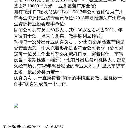
营面积10000平方米， 业务覆盖广东全省;
拥有"密销" "密收"品牌商标；2017年公司被评估为广州
市再生资源行业优秀会员单位; 2018年被推选为广州市再
生资源行业协会理事单位;
目前公司拥有员工60多人，其中30岁左右约占70%，年
青富有干劲，求真而务实、做事麻利且稳妥;
对待每一次外出作业认真负责， 外出前必须检查车辆是
否安全无恙，个人衣着形象是否符合公司要求（公司规
定每一位员工作业时都必须戴好口罩，穿着得体，车辆
设备，定期检查，维护）; 现有外出运货司机四人，都是
久经车场拥有7-8年驾驶经验的专业人才。厂里叉车铲车
五名，废品分类员若干;
认真负责， 一直秉持着“简单的事情重复做，重复做一
件事”认真完成每一个工作。
天仁
资质
合规许可，安全规范