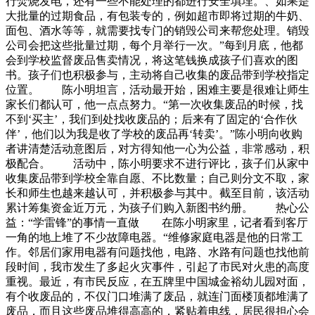
行焚烧发电，还有一些不能处理的都进行安全填埋。、如果是
大批量的过期食品，有包装专的，例如超市即将过期的牛奶、
面包、酒水等等，就需要找专门的销毁公司来帮您处理。销毁
公司会把这些批量过期，每个月举行一次。”每到月底，他都
会到学校监督废品售卖情况，将这笔钱换成孩子们喜欢的图
书。孩子们也积极参与，主动将自己收集的废品带到学校指定
位置。 陈小明坦言，活动最开始，困难主要是很难让师生
家长们都认可，他一点点努力。“第一次收集废品的时候，找
不到‘买主’，我们到处找收废品的；后来有了固定的‘合作伙
伴’，他们以为我是收了学校的废品再‘转卖’。”陈小明向收购
者讲清楚活动意图后，对方得知他一心为公益，非常感动，积
极配合。 活动中，陈小明要求不进行评比，孩子们从家中
收集废品带到学校全靠自愿、不比数量；自己则分文不取，家
长和师生也越来越认可，并积极参与其中。截至目前，该活动
累计筹集资金近万元，为孩子们购入新图书约册。 热心公
益：“学雷锋”的事情一直做 在陈小明家里，记者看到客厅
一角的地上堆了不少故障电器。“维修家庭电器是他的日常工
作。邻居们家用电器有问题找他，电路、水路有问题也找他前
段时间，我市发生了多起火灾事件，引起了市民对火患的高度
重视。最近，有市民反应，在五牌里中国城金裕幼儿园对面，
有个收废品的，不仅门口堆满了废品，就连门面楼顶都堆满了
废品，而且这些废品堆得高高的，紧贴着电线，居民很担心会