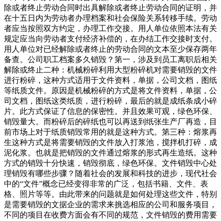
除或者终止劳动合同时出具解除或者终止劳动合同的证明，并
在十五日内为劳动者办理档案和社会保险关系转移手续。劳动
者应当按照双方约定，办理工作交接。用人单位依照本法有关
规定应当向劳动者支付经济补偿的，在办结工作交接时支付。
用人单位对已经解除或者终止的劳动合同的文本至少保存两年
备查。公司职工档案多久销毁？第一，涉及到员工离职后相关
解除或终止二种：机械粉碎利用大型粉碎机对需要销毁的文件
进行粉碎，这种方式适用于文件资料，单据，公司文档，图纸
等纸质文件。原因是机械粉碎的方式是将文件资料，单据，公
司文档，图纸这类纸质，进行粉碎，最后的就是成纸条成小碎
片。此方式保证了信息的保密性。并且效果可观，绿色环保、
销毁量大。而粉碎后的碎纸也可以再送到纸张生产厂再造，目
前市场上对于纸质销毁常用的就是这种方式。第三种：熔浆再
生这种方式是将需要销毁的文件放入打浆池，搅拌机打碎，成
泥化浆。也就是把销毁的文件通过熔浆的形式再生造纸。这种
方式的销毁十分快速，销毁彻底，绿色环保。文件销毁中心处
理销毁有哪些步骤？随着社会的发展和科技的进步，现代社会
中的“文件”概念已经变得非常的广泛，包括书籍、文件、表
格、照片等等。由此带来的问题就是如何处理这些文件，特别
是需要销毁的文据企业的需求来挑选相应的公司和服务项目，
不同的项目在收费方面会有不同的规范，文件销毁的费用需要