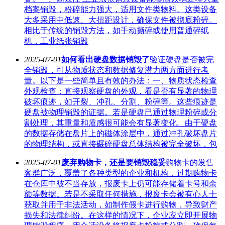
档案销毁，粉碎能力强大，适用文件类物料。这类设备
大多采用中低速、大扭距设计，确保文件被彻底粉碎。
相比于传统的销毁方法，如手动撕碎或使用普通碎纸
机，工业纸张销毁
2025-07-01
如何看出硬盘数据销毁了
验证硬盘是否被完
全销毁，可从物质状态和数据修复潜力两方面进行考
量。以下是一些简单且有效的办法：一、物质状态检查
外观检查：直接观察硬盘的外观，看是否有显著的物理
破坏痕迹，如开裂、冲孔、分割、粉碎等。这些痕迹是
硬盘被物理销毁的证据。若是硬盘已通过物理粉碎或分
割处理，其重量和质感很可能会有显著变化。由于硬盘
的数据存储在盘片上的磁体涂层中，通过冲孔破坏盘片
的物理结构，或直接碾碎硬盘总体结构被完全破坏，包
2025-07-01
废弃购物卡，还是要销毁稳妥
购物卡的发售
客群广泛，覆盖了各种类型的企业和机构，过期购物卡
在仓库中被不当存放，报废卡上仍可能存储着卡号和余
额等数据。若是不采取任何措施，报废卡会被有心人士
获取并用于非法活动，如制作假卡进行购物，导致财产
损失和法律纠纷。在这样的情况下，企业应立即开展物