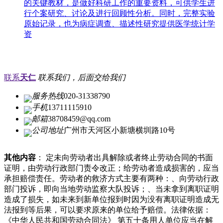
的关键教材，是做好科研工作的重要资料，可供学生进
行个案研究、讨论及进行回顾性分析。同时，完整实验
原始记录，也为病症调查、描述性研究提供医学统计学
资
联系
天仁
联系我们，后面交给我们
服务热线
020-31338790
手机
13711115910
邮箱
38708459@qq.com
公司地址
广州市天河区小新塘横圳路10号
其他内容
： 定未向劳动者出具解除或者终止劳动合同的书面
证明，由劳动行政部门责令改正；给劳动者造成损害的，应当
承担赔偿责任。劳动者的救济方式主要有两种：、向劳动行政
部门投诉，即向当地劳动监察大队投诉；、当未拿到离职证明
造成了损失，如未来到新单位报到时因为没有离职证明造成无
法报到等后果，可以要求原来的单位给予赔偿。法律依据：
《中华人民共和国劳动合同法》 第五十条用人单位应当在解