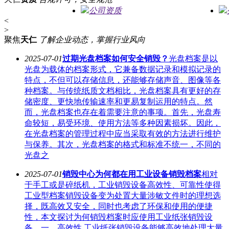
公司资质
<
>
聚焦
天仁
了解企业动态，掌握行业风向
2025-07-01
过期光盘档案如何安全销毁？
光盘档案是以
光盘为载体的档案形式，它兼备数据记录和模拟记录的
特点，不但可以存储信息，还能够存储声音、图像等各
种档案。与传统纸质文档相比，光盘档案具有更好的存
储密度、更快地传输速率和更易复制运用的特点。然
而，光盘档案也存在着需要注意的事项。首先，光盘寿
命较短，易受环境、使用方法等多种因素损坏。因此，
在光盘档案的管理过程中应当采取有效的方法进行维护
与保养。其次，光盘档案的格式和标准不统一，不同的
光盘之
2025-07-01
销毁中心为何都在用工业设备销毁档案
相对
于手工或是碎纸机，工业销毁设备高效性、可靠性使得
工业型档案销毁设备变为处置大量涉敏文件时的理想选
择，既高效又安全，同时也考虑了环保和使用的便捷
性，本文探讨为何销毁档案时应使用工业纸张销毁设
备。一、高效性 工业纸张销毁设备能够高效地处理大量