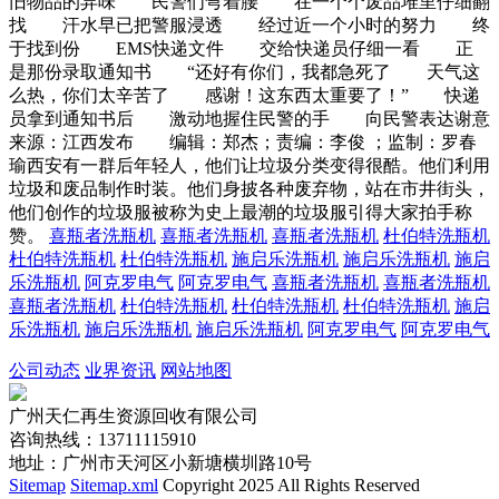
旧物品的异味 民警们弯着腰 在一个个废品堆里仔细翻
找 汗水早已把警服浸透 经过近一个小时的努力 终
于找到份 EMS快递文件 交给快递员仔细一看 正
是那份录取通知书 “还好有你们，我都急死了 天气这
么热，你们太辛苦了 感谢！这东西太重要了！” 快递
员拿到通知书后 激动地握住民警的手 向民警表达谢意
来源：江西发布 编辑：郑杰；责编：李俊 ；监制：罗春
瑜西安有一群后年轻人，他们让垃圾分类变得很酷。他们利用
垃圾和废品制作时装。他们身披各种废弃物，站在市井街头，
他们创作的垃圾服被称为史上最潮的垃圾服引得大家拍手称
赞。
喜瓶者洗瓶机
喜瓶者洗瓶机
喜瓶者洗瓶机
杜伯特洗瓶机
杜伯特洗瓶机
杜伯特洗瓶机
施启乐洗瓶机
施启乐洗瓶机
施启
乐洗瓶机
阿克罗电气
阿克罗电气
喜瓶者洗瓶机
喜瓶者洗瓶机
喜瓶者洗瓶机
杜伯特洗瓶机
杜伯特洗瓶机
杜伯特洗瓶机
施启
乐洗瓶机
施启乐洗瓶机
施启乐洗瓶机
阿克罗电气
阿克罗电气
公司动态
业界资讯
网站地图
广州天仁再生资源回收有限公司
咨询热线：13711115910
地址：广州市天河区小新塘横圳路10号
Sitemap
Sitemap.xml
Copyright 2025 All Rights Reserved